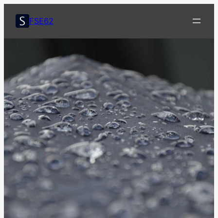
콘
텐
FSE62
츠
로
바
로
가
기