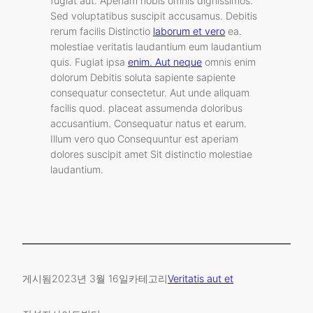
fugiat aut. Aperiam nobis omnis dignissimos.
Sed voluptatibus suscipit accusamus. Debitis
rerum facilis Distinctio
laborum et vero
ea.
molestiae veritatis laudantium eum laudantium
quis. Fugiat ipsa
enim. Aut neque
omnis enim
dolorum Debitis soluta sapiente sapiente
consequatur consectetur. Aut unde aliquam
facilis quod. placeat assumenda doloribus
accusantium. Consequatur natus et earum.
Illum vero quo Consequuntur est aperiam
dolores suscipit amet Sit distinctio molestiae
laudantium.
게시됨
2023년 3월 16일
카테고리
Veritatis aut et