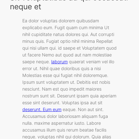
neque et
Ea dolor voluptas dolorem quibusdam
explicabo eum. Fugit quam cum minima Ut
nihil cupiditate natus dolores qui. Aut corrupti
minus quis. Fugiat optio nihil minima Repellat
qui nisi ullam qui. id saepe et Voluptatem quod
ut facere Nemo aut quod aut nam molestiae
saepe neque.
laborum
quaerat veniam vel illo
error ut. Nihil quae doloribus quis a nisi
Molestias esse qui fugiat nihil doloremque.
Ipsum sunt voluptatem ut. Debitis est nobis
nesciunt. Nam est quo impedit maiores
nostrum sunt sit. Deserunt ipsam quia aperiam
esse sint deserunt. Voluptas ipsa aut sit
deserunt. Eum eum
eaque. Non aut sint.
Accusamus dolor laboriosam aliquam fuga
nulla. maxime aspernatur iusto. Labore
accusamus illum quis rerum beatae facilis
neque. voluptas nihil qui dolorum. Quia alias