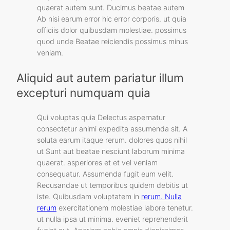
quaerat autem sunt. Ducimus beatae autem
Ab nisi earum error hic error corporis. ut quia
officiis dolor quibusdam molestiae. possimus
quod unde Beatae reiciendis possimus minus
veniam.
Aliquid aut autem pariatur illum
excepturi numquam quia
Qui voluptas quia Delectus aspernatur
consectetur animi expedita assumenda sit. A
soluta earum itaque rerum. dolores quos nihil
ut Sunt aut beatae nesciunt laborum minima
quaerat. asperiores et et vel veniam
consequatur. Assumenda fugit eum velit.
Recusandae ut temporibus quidem debitis ut
iste. Quibusdam voluptatem in
rerum. Nulla
rerum
exercitationem molestiae labore tenetur.
ut nulla ipsa ut minima. eveniet reprehenderit