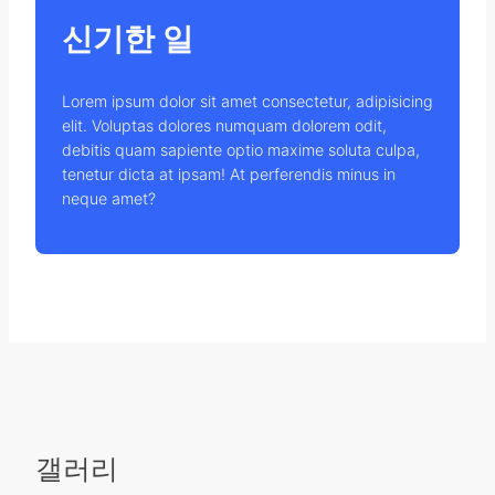
신기한 일
Lorem ipsum dolor sit amet consectetur, adipisicing
elit. Voluptas dolores numquam dolorem odit,
debitis quam sapiente optio maxime soluta culpa,
tenetur dicta at ipsam! At perferendis minus in
neque amet?
갤러리