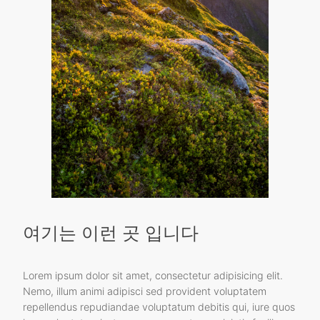
여기는 이런 곳 입니다
Lorem ipsum dolor sit amet, consectetur adipisicing elit.
Nemo, illum animi adipisci sed provident voluptatem
repellendus repudiandae voluptatum debitis qui, iure quos