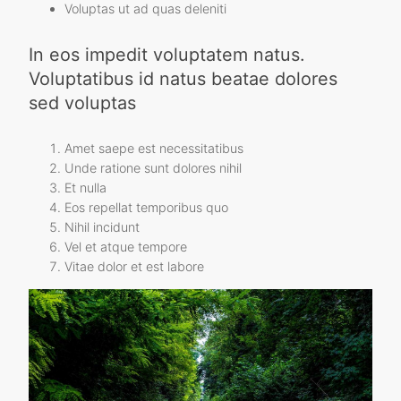
Voluptas ut ad quas deleniti
In eos impedit voluptatem natus.
Voluptatibus id natus beatae dolores
sed voluptas
Amet saepe est necessitatibus
Unde ratione sunt dolores nihil
Et nulla
Eos repellat temporibus quo
Nihil incidunt
Vel et atque tempore
Vitae dolor et est labore