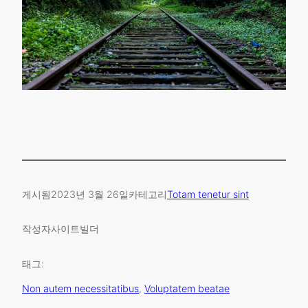
게시됨
2023년 3월 26일
카테고리
Totam tenetur sint
작성자
사이트빌더
태그:
Non autem necessitatibus
, 
Voluptatem beatae