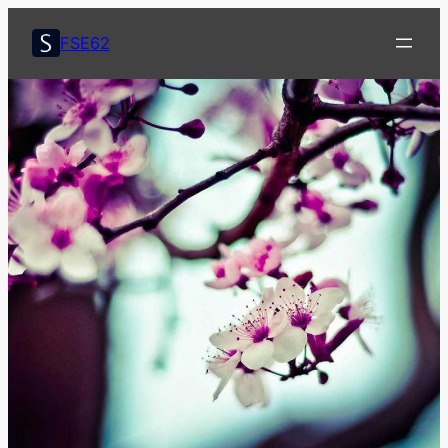
콘
텐
FSE62
츠
로
바
로
가
기