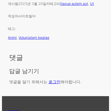
게시됨
2023년 3월 20일
카테고리
Itaque autem aut
, 
Ut
작성자
사이트빌더
태그:
Animi
, 
Voluptatem beatae
댓글
답글 남기기
댓글을 달기 위해서는
로그인
해야합니다.