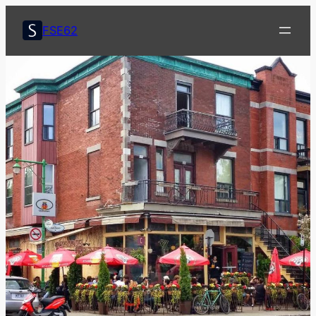
콘
텐
FSE62
츠
로
바
로
가
기