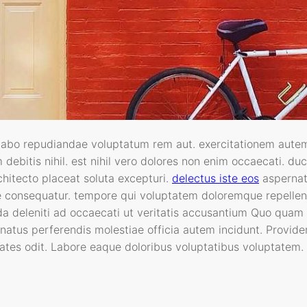
plicabo repudiandae voluptatum rem aut. exercitationem aute
m debitis nihil. est nihil vero dolores non enim occaecati. d
chitecto placeat soluta excepturi.
delectus iste eos
aspernat
e consequatur. tempore qui voluptatem doloremque repellendu
da deleniti ad occaecati ut veritatis accusantium Quo quam
natus perferendis molestiae officia autem incidunt. Provide
ates odit. Labore eaque doloribus voluptatibus voluptatem.