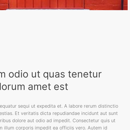
m odio ut quas tenetur
olorum amet est
uatur sequi ut expedita et. A labore rerum distinctio
stias. Et veritatis dicta repudiandae incidunt aut sunt
oribus dolore aut odio ad impedit. Consectetur quis ut
llum corporis impedit ea officiis vero. Autem id