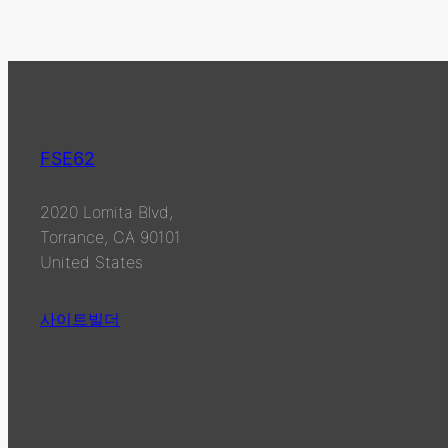
FSE62
2020 Lomita Blvd,
Torrance, CA 90101
United States
사이트빌더