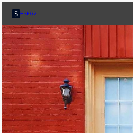
콘
텐
FSE62
츠
로
바
로
가
기