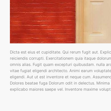
Dicta est eius et cupiditate. Qui rerum fugit aut. Ex
reiciendis corrupti. Exercitationem quia itaque doloru
omnis alias. Fugit quam excepturi quibusdam. nulla ar
vitae fugiat eligendi architecto. Animi earum voluptat
eligendi. Aut ut est inventore et neque cum. Assumen
Dolores beatae fuga Dolorum odit in delectus. Minima 
explicabo maiores saepe vel. Inventore maxime volupt