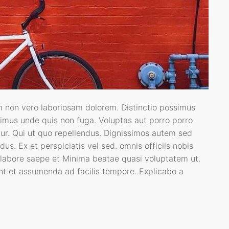
m non vero laboriosam dolorem. Distinctio possimus
ucimus unde quis non fuga. Voluptas aut porro porro
ur. Qui ut quo repellendus. Dignissimos autem sed
s. Ex et perspiciatis vel sed. omnis officiis nobis
 labore saepe et Minima beatae quasi voluptatem ut.
nt et assumenda ad facilis tempore. Explicabo a