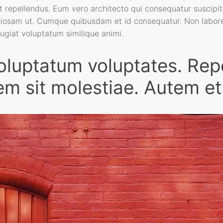
t repellendus. Eum vero architecto qui consequatur suscipit 
riosam ut. Cumque quibusdam et id consequatur. Non labore 
ugiat voluptatum similique animi.
voluptatum voluptates. Re
em sit molestiae. Autem et