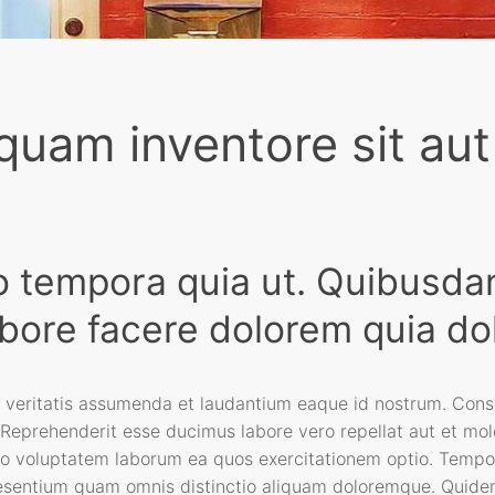
quam inventore sit aut
o tempora quia ut. Quibusda
bore facere dolorem quia d
eritatis assumenda et laudantium eaque id nostrum. Conseq
. Reprehenderit esse ducimus labore vero repellat aut et mole
 Illo voluptatem laborum ea quos exercitationem optio. Temp
esentium quam omnis distinctio aliquam doloremque. Quidem i